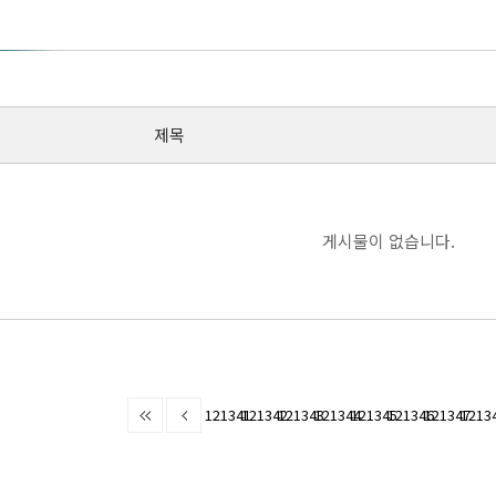
제목
게시물이 없습니다.
121341
121342
121343
121344
121345
121346
121347
1213