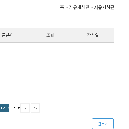
홈 > 자유게시판 >
자유게시판
글쓴이
조회
작성일
48
121349
121350
글쓰기